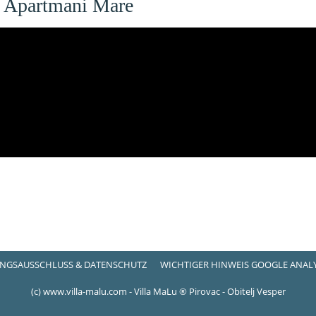
n Apartmani Mare
NGSAUSSCHLUSS & DATENSCHUTZ
WICHTIGER HINWEIS GOOGLE ANALY
(c) www.villa-malu.com - Villa MaLu ® Pirovac - Obitelj Vesper