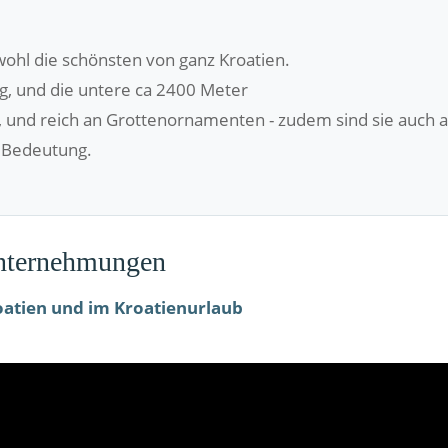
wohl die schönsten von ganz Kroatien.
ng, und die untere ca 2400 Meter
h, und reich an Grottenornamenten - zudem sind sie auch a
n Bedeutung.
Unternehmungen
oatien und im Kroatienurlaub