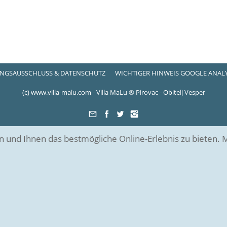
NGSAUSSCHLUSS & DATENSCHUTZ
WICHTIGER HINWEIS GOOGLE ANALY
(c) www.villa-malu.com - Villa MaLu ® Pirovac - Obitelj Vesper
d Ihnen das bestmögliche Online-Erlebnis zu bieten. Mit 