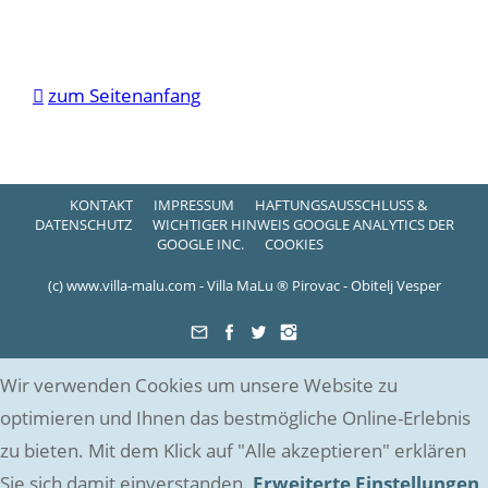

zum Seitenanfang
KONTAKT
IMPRESSUM
HAFTUNGSAUSSCHLUSS &
DATENSCHUTZ
WICHTIGER HINWEIS GOOGLE ANALYTICS DER
GOOGLE INC.
COOKIES
(c) www.villa-malu.com - Villa MaLu ® Pirovac - Obitelj Vesper
Wir verwenden Cookies um unsere Website zu
optimieren und Ihnen das bestmögliche Online-Erlebnis
zu bieten. Mit dem Klick auf "Alle akzeptieren" erklären
Sie sich damit einverstanden.
Erweiterte Einstellungen