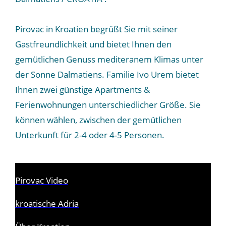
Pirovac in Kroatien begrüßt Sie mit seiner
Gastfreundlichkeit und bietet Ihnen den
gemütlichen Genuss mediteranem Klimas unter
der Sonne Dalmatiens. Familie Ivo Urem bietet
Ihnen zwei günstige Apartments &
Ferienwohnungen unterschiedlicher Größe. Sie
können wählen, zwischen der gemütlichen
Unterkunft für 2-4 oder 4-5 Personen.
Pirovac Video
kroatische Adria